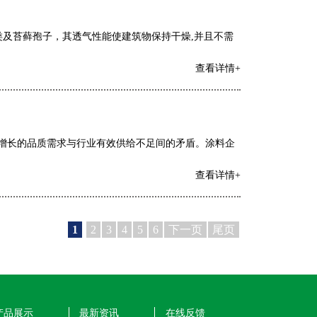
灭菌类及苔藓孢子，其透气性能使建筑物保持干燥,并且不需
查看详情+
增长的品质需求与行业有效供给不足间的矛盾。涂料企
查看详情+
1
2
3
4
5
6
下一页
尾页
产品展示
最新资讯
在线反馈